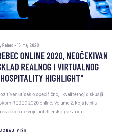
y Rebec
-
10. maj 2020
REBEC ONLINE 2020, NEOČEKIVAN
SKLAD REALNOG I VIRTUALNOG
"HOSPITALITY HIGHLIGHT"
ozitivan utisak o specifičnoj i kvalitetnoj diskusiji,
okom REBEC 2020 online, Volume 2, koja je bila
osvećena razvoju hotelijerskog sektora...
AZNAJ VIŠE