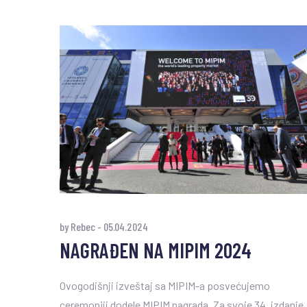
by Rebec
-
05.04.2024
NAGRAĐEN NA MIPIM 2024
Ovogodišnji izveštaj sa MIPIM-a posvećujemo
ceremoniji dodele MIPIM nagrada. Za svoje 34. izdanje,