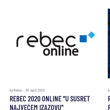
by Rebec
-
30. april 2020
b
REBEC 2020 ONLINE "U SUSRET
NAJVEĆEM IZAZOVU"