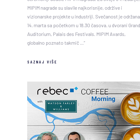
MIPIM nagrade su slavile najkorisnije, održive i
vizionarske projekte u industriji. Svečanost je održana
14. marta sa početkom u 18.30 časova. u dvorani Gran
Auditorium, Palais des Festivals. MIPIM Avards,
globalno poznato takmič ...”
SAZNAJ VIŠE