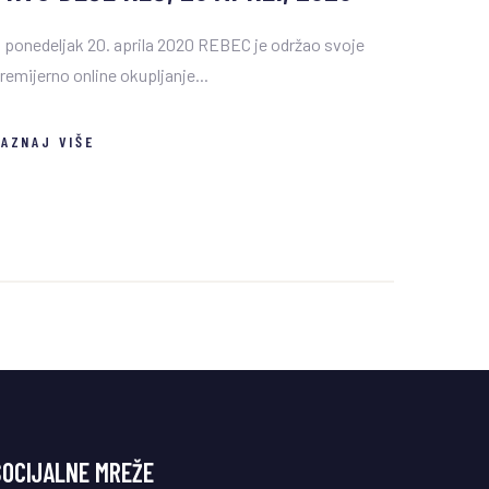
 ponedeljak 20. aprila 2020 REBEC je održao svoje
remijerno online okupljanje...
AZNAJ VIŠE
SOCIJALNE MREŽE