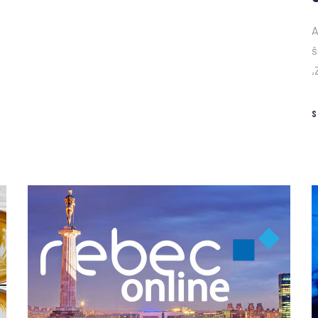
A
š
d
,
S