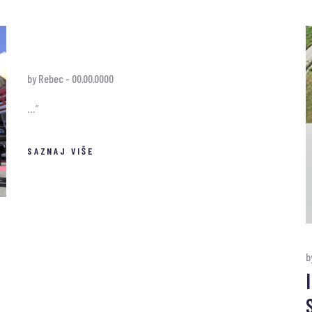
by Rebec
-
00.00.0000
...”
SAZNAJ VIŠE
b