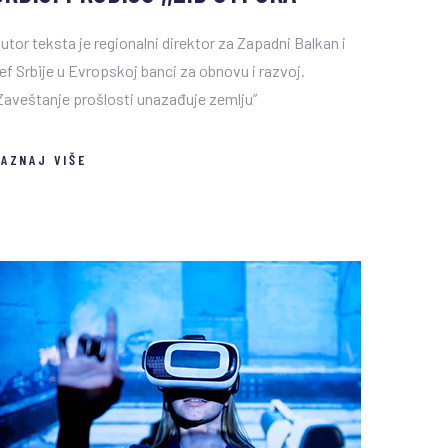
utor teksta je regionalni direktor za Zapadni Balkan i
ef Srbije u Evropskoj banci za obnovu i razvoj.
Zaveštanje prošlosti unazađuje zemlju”
AZNAJ VIŠE