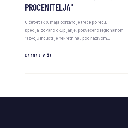
PROCENITELJA"
U četvrtak 8. maja održano je treće po redu,
specijalizovano okupljanje, posvećeno regionalnom
razvoju industrije nekretnina , pod nazivom...
SAZNAJ VIŠE