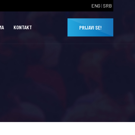
ENG
|
SRB
MA
KONTAKT
PRIJAVI SE!