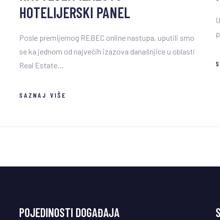
HOTELIJERSKI PANEL
U
p
Posle premijernog REBEC online nastupa, uputili smo
se ka jednom od najvećih izazova današnjice u oblasti
S
Real Estate...
SAZNAJ VIŠE
POJEDINOSTI DOGAĐAJA