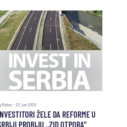
y Rebec
-
22. jun 2020
INVESTITORI ŽELE DA REFORME U
SRBIJI PROBIJU ,,ZID OTPORA”