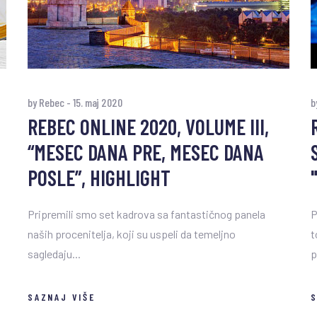
by Rebec
-
15. maj 2020
b
REBEC ONLINE 2020, VOLUME III,
“MESEC DANA PRE, MESEC DANA
POSLE”, HIGHLIGHT
Pripremili smo set kadrova sa fantastičnog panela
P
naših procenitelja, koji su uspeli da temeljno
t
sagledaju...
p
SAZNAJ VIŠE
S