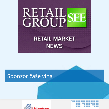
Sponzor čaše vina