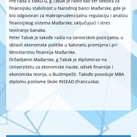
Pre rada u EBRD-u, g.Tabak je radio kao šef sektora za
finansijsku stabilnost u Narodnoj banci Mađarske, gde je
bio odgovoran za makroprudencijalnu regulaciju i analizu
finansijskog sistema Mađarske, uključujući i stres
testiranje banaka.
Peter Tabak je takođe radio na seniorskim pozicijama, u
oblasti ekonomske politike u kabinetu premijera i pri
Ministarstvu finansija Mađarske.
Državljanin Mađarske, g.Tabak je diplomirao na
Univerzitetu za ekonomske nauke, odsek finansije i
ekonomska teorija, u Budimpešti. Takođe poseduje MBA
diplomu poslovne škole INSEAD (Francuska).