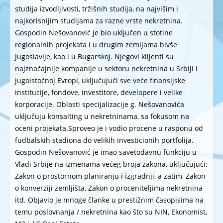
studija izvodljivosti, tržišnih studija, na najvišim i
najkorisnijim studijama za razne vrste nekretnina.
Gospodin Nešovanović je bio uključen u stotine
regionalnih projekata i u drugim zemljama bivše
Jugoslavije, kao i u Bugarskoj. Njegovi klijenti su
najznačajnije kompanije u sektoru nekretnina u Srbiji i
jugoistočnoj Evropi, uključujući sve veće finansijske
institucije, fondove, investitore, developere i velike
korporacije. Oblasti specijalizacije g. Nešovanovića
uključuju konsalting u nekretninama, sa fokusom na
oceni projekata.Sproveo je i vodio procene u rasponu od
fudbalskih stadiona do velikih investicionih portfolija.
Gospodin Nešovanović je imao savetodavnu funkciju u
Vladi Srbije na izmenama većeg broja zakona, uključujući:
Zakon o prostornom planiranju i izgradnji, a zatim, Zakon
o konverziji zemljišta, Zakon o proceniteljima nekretnina
itd. Objavio je mnoge članke u prestižnim časopisima na
temu poslovnanja / nekretnina kao što su NIN, Ekonomist,