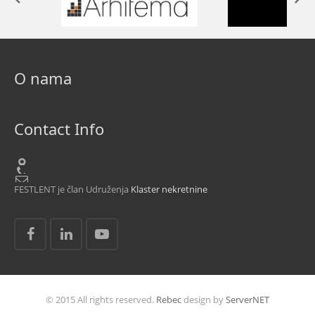
O nama
Contact Info
FESTLENT je član Udruženja
Klaster nekretnine
© 2015 All rights reserved.
Rebec
design by
ServerNET