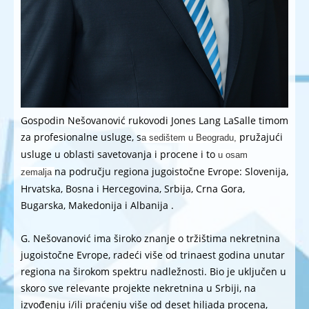
Gospodin Nešovanović rukovodi Jones Lang LaSalle timom
za profesionalne usluge, s
pružajući
a sedištem u Beogradu,
usluge u oblasti savetovanja i procene i to
u osam
na području regiona jugoistočne Evrope: Slovenija,
zemalja
Hrvatska, Bosna i Hercegovina, Srbija, Crna Gora,
Bugarska, Makedonija i Albanija .
G. Nešovanović ima široko znanje o tržištima nekretnina
jugoistočne Evrope, radeći više od trinaest godina unutar
regiona na širokom spektru nadležnosti. Bio je uključen u
skoro sve relevante projekte nekretnina u Srbiji, na
izvođenju i/ili praćenju više od deset hiljada procena,