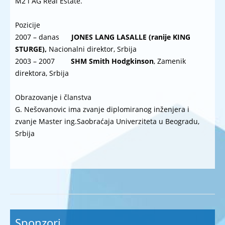
M2 i AG Real Estate.
Pozicije
2007 – danas
JONES LANG LASALLE (ranije KING
STURGE),
Nacionalni direktor, Srbija
2003 – 2007
SHM Smith Hodgkinson
, Zamenik
direktora, Srbija
Obrazovanje i članstva
G. Nešovanovic ima zvanje diplomiranog inženjera i
zvanje Master ing.Saobraćaja Univerziteta u Beogradu,
Srbija
Sponzori