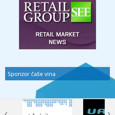
Sponzor čaše vina