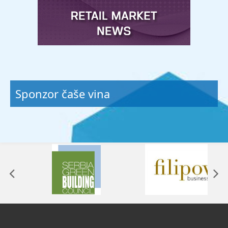
Sponzor čaše vina