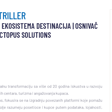
TRILLER
 EKOSISTEMA DESTINACIJA | OSNIVAČ
CTOPUS SOLUTIONS
gitalnu transformaciju sa više od 20 godina iskustva u razvoju
ih centara, turizma i angažovanja kupaca.
ns, fokusira se na izgradnju povezanih platformi koje pomažu
olje razumeju posetioce i kupce putem podataka, lojalnosti,