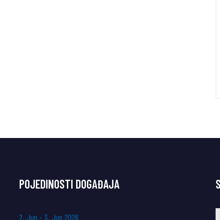
POJEDINOSTI DOGAĐAJA
2
.
J
u
n
-
3
.
J
u
n
2
0
2
6