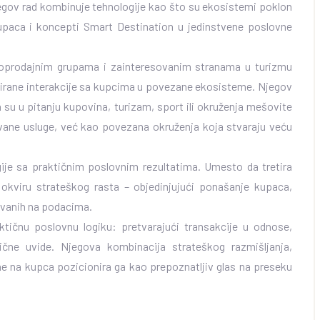
Njegov rad kombinuje tehnologije kao što su ekosistemi poklon
 kupaca i koncepti Smart Destination u jedinstvene poslovne
loprodajnim grupama i zainteresovanim stranama u turizmu
irane interakcije sa kupcima u povezane ekosisteme. Njegov
a su u pitanju kupovina, turizam, sport ili okruženja mešovite
vane usluge, već kao povezana okruženja koja stvaraju veću
ije sa praktičnim poslovnim rezultatima. Umesto da tretira
ao okviru strateškog rasta – objedinjujući ponašanje kupaca,
ovanih na podacima.
ičnu poslovnu logiku: pretvarajući transakcije u odnose,
ične uvide. Njegova kombinacija strateškog razmišljanja,
ne na kupca pozicionira ga kao prepoznatljiv glas na preseku