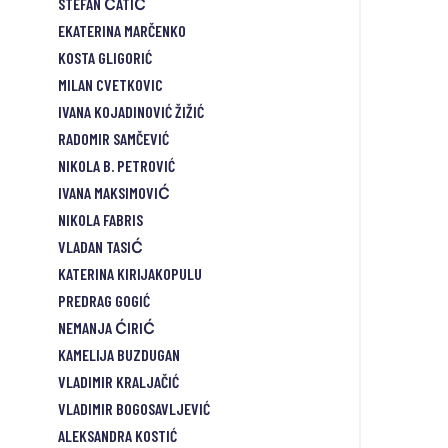
STEFAN ĆATIĆ
EKATERINA MARČENKO
KOSTA GLIGORIĆ
MILAN CVETKOVIC
IVANA KOJADINOVIĆ ŽIŽIĆ
RADOMIR SAMČEVIĆ
NIKOLA B. PETROVIĆ
IVANA MAKSIMOVIĆ
NIKOLA FABRIS
VLADAN TASIĆ
KATERINA KIRIJAKOPULU
PREDRAG GOGIĆ
NEMANJA ĆIRIĆ
KAMELIJA BUZDUGAN
VLADIMIR KRALJAČIĆ
VLADIMIR BOGOSAVLJEVIĆ
ALEKSANDRA KOSTIĆ