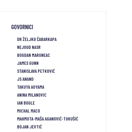
GOVORNICI
DR ŽELJKO ČABARKAPA
NEJOUD NASR
BOGDAN MARUNEAC
JAMES GUNN
STANISLAVA PETKOVIĆ
JS ANAND
TAKUYA AOYAMA
ANINA MILANOVIC
IAN BOGLE
MICHAL MACO
MAHMUTA-MAŠA AGANOVIĆ-TUKUŠIĆ
BOJAN JEVTIĆ