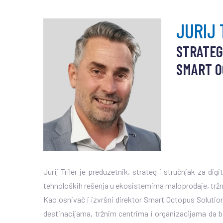
JURIJ 
STRATEG
SMART O
Jurij Triler je preduzetnik, strateg i stručnjak za di
tehnoloških rešenja u ekosistemima maloprodaje, tržn
Kao osnivač i izvršni direktor Smart Octopus Solutio
destinacijama, tržnim centrima i organizacijama da b