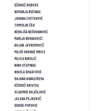
DŽORDŽ BOBVOS
NEMANJA BUĆINAC
JOVANA CVETKOVIĆ
TOMISLAV ČEH
NEBOJŠA NEŠOVANOVIĆ
MARIJA NOVAKOVIĆ
BOJAN JEVREMOVIĆ
MILOŠ GRDINIĆ MRICS
MILICA NIKOLIĆ
NINO STEPINAC
NIKOLA ĐOGATOVIĆ
DAJANA KANAZIREVA
DŽORDŽ KRISTEA
VLADIMIR DOJČILOVIĆ
JELENA PEJKOVIĆ
ĐORĐE POPOVIĆ