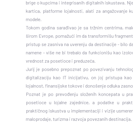
brige o kupcima i integrisanih digitalnih iskustava. 
kartica, platforme lojalnosti, alati za angažovanje
modele.
Tokom godina sarađivao je sa tržnim centrima, ma
širom Evrope, pomažući im da transformišu fragment
pristup se zasniva na uverenju da destinacije - bilo d
namene - više ne bi trebalo da funkcionišu kao izolo
vrednost za posetioce i preduzeća.
Jurij je posebno prepoznat po povezivanju tehnolog
digitalizaciju kao IT inicijativu, on joj pristupa k
lojalnost, finansijske tokove i donošenje odluka zasn
Poznat je po prevođenju složenih koncepata u prakt
posetioce u lojalne zajednice, a podatke u prakt
praktičnog iskustva u implementaciji i vizije usmere
maloprodaje, turizma i razvoja povezanih destinacija.