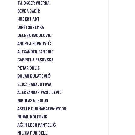
TJIDSGER WIERDA
SEVDA CADIR
HUBERT ABT
JIRŽI SUREMKA
JELENA RADULOVIC
ANDREJ SOVROVIĆ
ALEXANDER SAMONIG
GABRIELA BASOVSKA
PETAR ORLIĆ
BOJAN BULATOVIĆ
ELICA PANAJOTOVA
ALEKSANDAR VASILIJEVIC
NIKOLAS N. BOURI
ASELLE DJUMABAEVA-WOOD
MIHAIL KOLESNIK
AĆIM LEON PANTELIĆ
MILICA PURICELLI