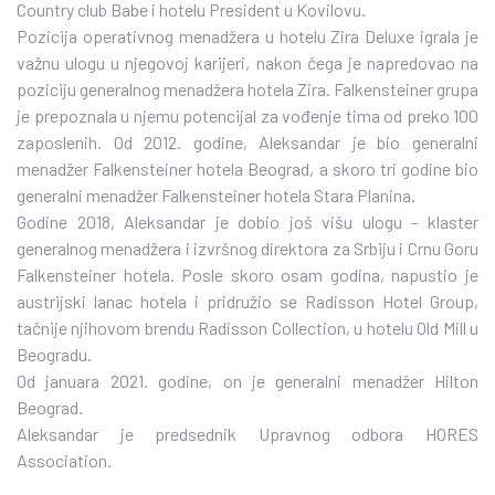
Country club Babe i hotelu President u Kovilovu.
Pozicija operativnog menadžera u hotelu Zira Deluxe igrala je
važnu ulogu u njegovoj karijeri, nakon čega je napredovao na
poziciju generalnog menadžera hotela Zira. Falkensteiner grupa
je prepoznala u njemu potencijal za vođenje tima od preko 100
zaposlenih. Od 2012. godine, Aleksandar je bio generalni
menadžer Falkensteiner hotela Beograd, a skoro tri godine bio
generalni menadžer Falkensteiner hotela Stara Planina.
Godine 2018, Aleksandar je dobio još višu ulogu - klaster
generalnog menadžera i izvršnog direktora za Srbiju i Crnu Goru
Falkensteiner hotela. Posle skoro osam godina, napustio je
austrijski lanac hotela i pridružio se Radisson Hotel Group,
tačnije njihovom brendu Radisson Collection, u hotelu Old Mill u
Beogradu.
Od januara 2021. godine, on je generalni menadžer Hilton
Beograd.
Aleksandar je predsednik Upravnog odbora HORES
Association.