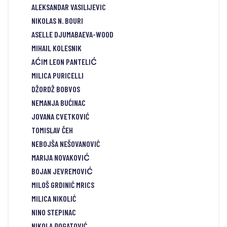
ALEKSANDAR VASILIJEVIC
NIKOLAS N. BOURI
ASELLE DJUMABAEVA-WOOD
MIHAIL KOLESNIK
AĆIM LEON PANTELIĆ
MILICA PURICELLI
DŽORDŽ BOBVOS
NEMANJA BUĆINAC
JOVANA CVETKOVIĆ
TOMISLAV ČEH
NEBOJŠA NEŠOVANOVIĆ
MARIJA NOVAKOVIĆ
BOJAN JEVREMOVIĆ
MILOŠ GRDINIĆ MRICS
MILICA NIKOLIĆ
NINO STEPINAC
NIKOLA ĐOGATOVIĆ