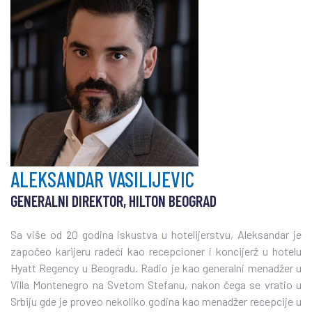
ALEKSANDAR VASILIJEVIC
GENERALNI DIREKTOR, HILTON BEOGRAD
Sa više od 20 godina iskustva u hotelijerstvu, Aleksandar je
započeo karijeru radeći kao recepcioner i koncijerž u hotelu
Hyatt Regency u Beogradu. Radio je kao generalni menadžer u
Villa Montenegro na Svetom Stefanu, nakon čega se vratio u
Srbiju gde je proveo nekoliko godina kao menadžer recepcije u