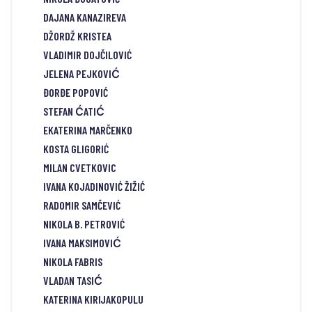
DAJANA KANAZIREVA
DŽORDŽ KRISTEA
VLADIMIR DOJČILOVIĆ
JELENA PEJKOVIĆ
ĐORĐE POPOVIĆ
STEFAN ĆATIĆ
EKATERINA MARČENKO
KOSTA GLIGORIĆ
MILAN CVETKOVIC
IVANA KOJADINOVIĆ ŽIŽIĆ
RADOMIR SAMČEVIĆ
NIKOLA B. PETROVIĆ
IVANA MAKSIMOVIĆ
NIKOLA FABRIS
VLADAN TASIĆ
KATERINA KIRIJAKOPULU