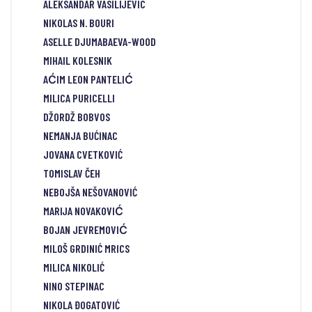
ALEKSANDAR VASILIJEVIC
NIKOLAS N. BOURI
ASELLE DJUMABAEVA-WOOD
MIHAIL KOLESNIK
AĆIM LEON PANTELIĆ
MILICA PURICELLI
DŽORDŽ BOBVOS
NEMANJA BUĆINAC
JOVANA CVETKOVIĆ
TOMISLAV ČEH
NEBOJŠA NEŠOVANOVIĆ
MARIJA NOVAKOVIĆ
BOJAN JEVREMOVIĆ
MILOŠ GRDINIĆ MRICS
MILICA NIKOLIĆ
NINO STEPINAC
NIKOLA ĐOGATOVIĆ