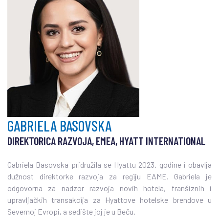
GABRIELA BASOVSKA
DIREKTORICA RAZVOJA, EMEA, HYATT INTERNATIONAL
Gabriela Basovska pridružila se Hyattu 2023. godine i obavlja
dužnost direktorke razvoja za regiju EAME. Gabriela je
odgovorna za nadzor razvoja novih hotela, franšiznih i
upravljačkih transakcija za Hyattove hotelske brendove u
Severnoj Evropi, a sedište joj je u Beču.