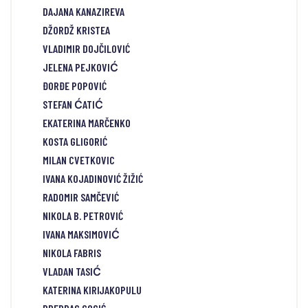
DAJANA KANAZIREVA
DŽORDŽ KRISTEA
VLADIMIR DOJČILOVIĆ
JELENA PEJKOVIĆ
ĐORĐE POPOVIĆ
STEFAN ĆATIĆ
EKATERINA MARČENKO
KOSTA GLIGORIĆ
MILAN CVETKOVIC
IVANA KOJADINOVIĆ ŽIŽIĆ
RADOMIR SAMČEVIĆ
NIKOLA B. PETROVIĆ
IVANA MAKSIMOVIĆ
NIKOLA FABRIS
VLADAN TASIĆ
KATERINA KIRIJAKOPULU