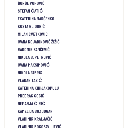
ĐORĐE POPOVIĆ
STEFAN ĆATIĆ
EKATERINA MARČENKO
KOSTA GLIGORIĆ
MILAN CVETKOVIC
IVANA KOJADINOVIĆ ŽIŽIĆ
RADOMIR SAMČEVIĆ
NIKOLA B. PETROVIĆ
IVANA MAKSIMOVIĆ
NIKOLA FABRIS
VLADAN TASIĆ
KATERINA KIRIJAKOPULU
PREDRAG GOGIĆ
NEMANJA ĆIRIĆ
KAMELIJA BUZDUGAN
VLADIMIR KRALJAČIĆ
VLADIMIR BOGOSAVLJEVIĆ