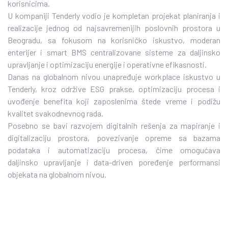
korisnicima.
U kompaniji Tenderly vodio je kompletan projekat planiranja i
realizacije jednog od najsavremenijih poslovnih prostora u
Beogradu, sa fokusom na korisničko iskustvo, moderan
enterijer i smart BMS centralizovane sisteme za daljinsko
upravljanje i optimizaciju energije i operativne efikasnosti.
Danas na globalnom nivou unapređuje workplace iskustvo u
Tenderly, kroz održive ESG prakse, optimizaciju procesa i
uvođenje benefita koji zaposlenima štede vreme i podižu
kvalitet svakodnevnog rada.
Posebno se bavi razvojem digitalnih rešenja za mapiranje i
digitalizaciju prostora, povezivanje opreme sa bazama
podataka i automatizaciju procesa, čime omogućava
daljinsko upravljanje i data-driven poređenje performansi
objekata na globalnom nivou.