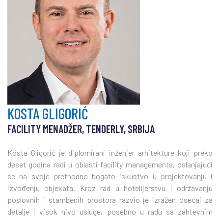
KOSTA GLIGORIĆ
FACILITY MENADŽER, TENDERLY, SRBIJA
Kosta Gligorić je diplomirani inženjer arhitekture koji preko
deset godina radi u oblasti facility managementa, oslanjajući
se na svoje prethodno bogato iskustvo u projektovanju i
izvođenju objekata. Kroz rad u hotelijerstvu i održavanju
poslovnih i stambenih prostora razvio je izražen osećaj za
detalje i visok nivo usluge, posebno u radu sa zahtevnim