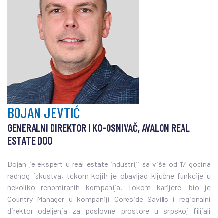
BOJAN JEVTIĆ
GENERALNI DIREKTOR I KO-OSNIVAČ, AVALON REAL
ESTATE DOO
Bojan je ekspert u real estate industriji sa više od 17 godina
radnog iskustva, tokom kojih je obavljao ključne funkcije u
nekoliko renomiranih kompanija. Tokom karijere, bio je
Country Manager u kompaniji Coreside Savills i regionalni
direktor odeljenja za poslovne prostore u srpskoj filijali