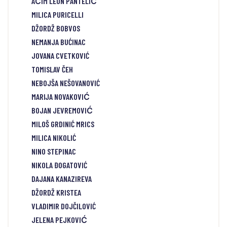
AĆIM LEON PANTELIĆ
MILICA PURICELLI
DŽORDŽ BOBVOS
NEMANJA BUĆINAC
JOVANA CVETKOVIĆ
TOMISLAV ČEH
NEBOJŠA NEŠOVANOVIĆ
MARIJA NOVAKOVIĆ
BOJAN JEVREMOVIĆ
MILOŠ GRDINIĆ MRICS
MILICA NIKOLIĆ
NINO STEPINAC
NIKOLA ĐOGATOVIĆ
DAJANA KANAZIREVA
DŽORDŽ KRISTEA
VLADIMIR DOJČILOVIĆ
JELENA PEJKOVIĆ