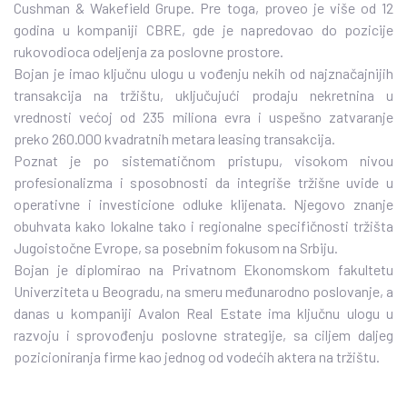
Cushman & Wakefield Grupe. Pre toga, proveo je više od 12
godina u kompaniji CBRE, gde je napredovao do pozicije
rukovodioca odeljenja za poslovne prostore.
Bojan je imao ključnu ulogu u vođenju nekih od najznačajnijih
transakcija na tržištu, uključujući prodaju nekretnina u
vrednosti većoj od 235 miliona evra i uspešno zatvaranje
preko 260.000 kvadratnih metara leasing transakcija.
Poznat je po sistematičnom pristupu, visokom nivou
profesionalizma i sposobnosti da integriše tržišne uvide u
operativne i investicione odluke klijenata. Njegovo znanje
obuhvata kako lokalne tako i regionalne specifičnosti tržišta
Jugoistočne Evrope, sa posebnim fokusom na Srbiju.
Bojan je diplomirao na Privatnom Ekonomskom fakultetu
Univerziteta u Beogradu, na smeru međunarodno poslovanje, a
danas u kompaniji Avalon Real Estate ima ključnu ulogu u
razvoju i sprovođenju poslovne strategije, sa ciljem daljeg
pozicioniranja firme kao jednog od vodećih aktera na tržištu.