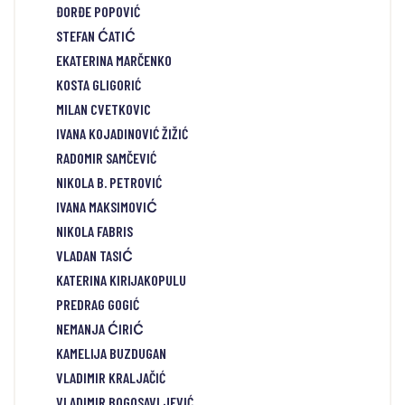
ĐORĐE POPOVIĆ
STEFAN ĆATIĆ
EKATERINA MARČENKO
KOSTA GLIGORIĆ
MILAN CVETKOVIC
IVANA KOJADINOVIĆ ŽIŽIĆ
RADOMIR SAMČEVIĆ
NIKOLA B. PETROVIĆ
IVANA MAKSIMOVIĆ
NIKOLA FABRIS
VLADAN TASIĆ
KATERINA KIRIJAKOPULU
PREDRAG GOGIĆ
NEMANJA ĆIRIĆ
KAMELIJA BUZDUGAN
VLADIMIR KRALJAČIĆ
VLADIMIR BOGOSAVLJEVIĆ