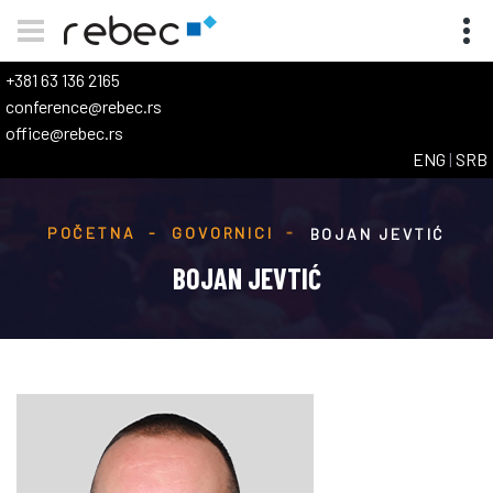
+381 63 136 2165
conference@rebec.rs
office@rebec.rs
ENG
|
SRB
POČETNA
GOVORNICI
BOJAN JEVTIĆ
BOJAN JEVTIĆ